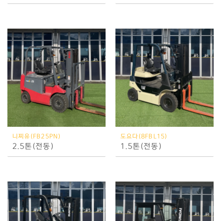
니찌유(FB25PN)
도요다(8FBL15)
2.5톤(전동)
1.5톤(전동)